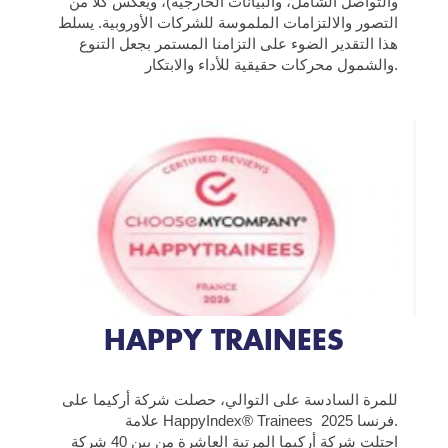
والتواصل الشامل، والبيانات الخارجية)، ويعكس كلاً من
التصور والالتزامات الملموسة للشركات الأوروبية. يسلط
هذا التقدير الضوء على التزامنا المستمر بجعل التنوع
والشمول محركات حقيقية للأداء والابتكار.
HAPPY TRAINEES
للمرة السادسة على التوالي، حصلت شركة أركيما على
علامة HappyIndex® Trainees فرنسا 2025.
احتلت شركة أركيما المرتبة العاشرة من بين 40 شركة