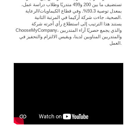
تستضيف ما بين 200 و499 متدربًا وطلاب دراسة عمل،
بمعدل توصية 93.3%. وفي قطاع الكيماويات/الرعاية
الصحية، جاءت شركة أركيما في المرتبة الثانية.
يستند هذا الترتيب إلى استطلاع رأي أجرته شركة
ChooseMyCompany، والذي يجمع حصريًا آراء المتدربين
والمتدربين المناوبين لدينا، ويقيس الالتزام والتحفيز في
العمل.
Let's